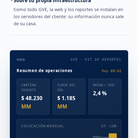
Sobre su propia infraestructura
Como todo GVE, la web y los reportes se instalan en
los servidores del cliente: su información nunca sale
de su casa.
GVE · KIT DE REPORTES
Resumen de operaciones
hoy 09:41
CARTERA
CURSE DEL
MORA > 30D
VIGENTE
DÍA
2,4 %
$ 48.230
$ 1.185
MM
MM
COLOCACIÓN MENSUAL
UF · 12M